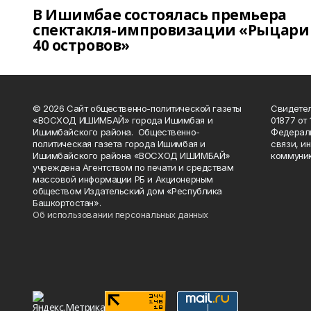
В Ишимбае состоялась премьера
спектакля-импровизации «Рыцари
40 островов»
© 2026 Сайт общественно-политической газеты
Свидетел
«ВОСХОД ИШИМБАЙ» города Ишимбая и
01877 от 
Ишимбайского района. Общественно-
Федераль
политическая газета города Ишимбая и
связи, и
Ишимбайского района «ВОСХОД ИШИМБАЙ»
коммуник
учреждена Агентством по печати и средствам
массовой информации РБ и Акционерным
обществом Издательский дом «Республика
Башкортостан».
Об использовании персональных данных