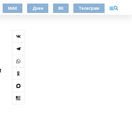
МАХ
Дзен
ВК
Телеграм
м