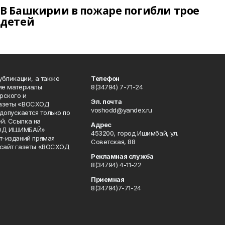
В Башкирии в пожаре погибли трое
детей
публикации, а также
Телефон
кие материалы
8(34794) 7-71-24
рского и
Эл. почта
газеты «ВОСХОД
voshodd@yandex.ru
опускается только по
й. Ссылка на
Адрес
ХОД ИШИМБАЙ»
453200, город Ишимбай, ул.
ет-изданий прямая
Советская, 88
 сайт газеты «ВОСХОД
Рекламная служба
8(34794) 4-11-22
Приемная
8(34794)7-71-24