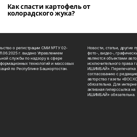
Как спасти картофель от
колорадского жука?
ьство о регистрации СМИ №ТУ 02-
Новости, статьи, другие 
11.06.2025 г. выдано Управлением
фото-, видео-, графичес
ной службы по надзору в сфере
являются объектами авто
нформационных технологий и массовых
исключительного права 
аций по Республике Башкортостан.
ИШИМБАЙ». Перепечатка д
согласованию с редакцие
авторство газеты «ВОС
обязательна. Для интерн
активная гиперссылка на
ИШИМБАЙ» обязательна.