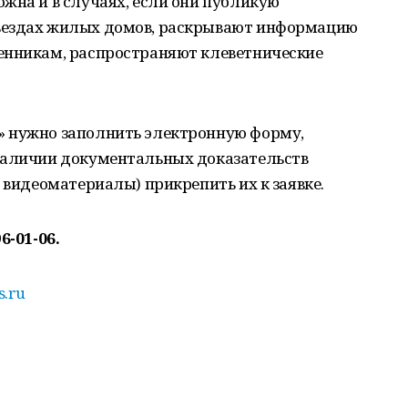
жна и в случаях, если они публикую
ъездах жилых домов, раскрывают информацию
енникам, распространяют клеветнические
» нужно заполнить электронную форму,
наличии документальных доказательств
 видеоматериалы) прикрепить их к заявке.
6-01-06.
s.ru