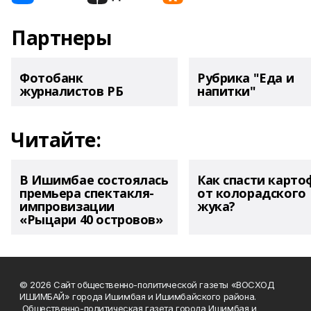
Партнеры
Фотобанк
Рубрика "Еда и
журналистов РБ
напитки"
Читайте:
В Ишимбае состоялась
Как спасти карто
премьера спектакля-
от колорадского
импровизации
жука?
«Рыцари 40 островов»
© 2026 Сайт общественно-политической газеты «ВОСХОД
ИШИМБАЙ» города Ишимбая и Ишимбайского района.
Общественно-политическая газета города Ишимбая и