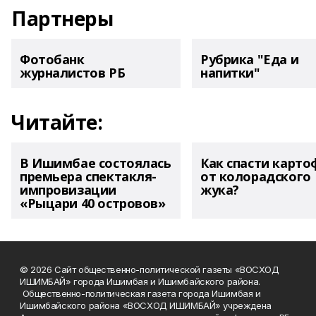
Партнеры
Фотобанк
Рубрика "Еда и
журналистов РБ
напитки"
Читайте:
В Ишимбае состоялась
Как спасти карто
премьера спектакля-
от колорадского
импровизации
жука?
«Рыцари 40 островов»
© 2026 Сайт общественно-политической газеты «ВОСХОД
ИШИМБАЙ» города Ишимбая и Ишимбайского района.
Общественно-политическая газета города Ишимбая и
Ишимбайского района «ВОСХОД ИШИМБАЙ» учреждена