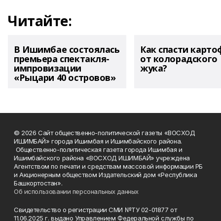
Читайте:
В Ишимбае состоялась
Как спасти карто
премьера спектакля-
от колорадского
импровизации
жука?
«Рыцари 40 островов»
© 2026 Сайт общественно-политической газеты «ВОСХОД
ИШИМБАЙ» города Ишимбая и Ишимбайского района.
Общественно-политическая газета города Ишимбая и
Ишимбайского района «ВОСХОД ИШИМБАЙ» учреждена
Агентством по печати и средствам массовой информации РБ
и Акционерным обществом Издательский дом «Республика
Башкортостан».
Об использовании персональных данных
Свидетельство о регистрации СМИ №ТУ 02-01877 от
11.06.2025 г. выдано Управлением Федеральной службы по