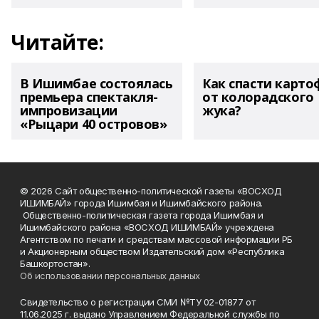
Читайте:
В Ишимбае состоялась
Как спасти карто
премьера спектакля-
от колорадского
импровизации
жука?
«Рыцари 40 островов»
© 2026 Сайт общественно-политической газеты «ВОСХОД
ИШИМБАЙ» города Ишимбая и Ишимбайского района.
Общественно-политическая газета города Ишимбая и
Ишимбайского района «ВОСХОД ИШИМБАЙ» учреждена
Агентством по печати и средствам массовой информации РБ
и Акционерным обществом Издательский дом «Республика
Башкортостан».
Об использовании персональных данных
Свидетельство о регистрации СМИ №ТУ 02-01877 от
11.06.2025 г. выдано Управлением Федеральной службы по