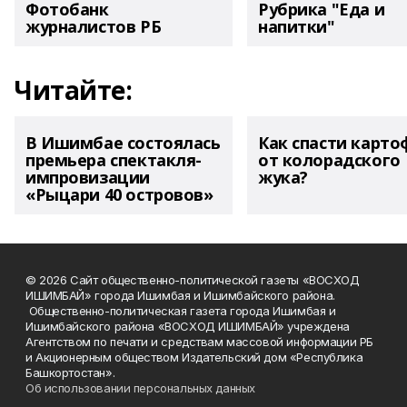
Фотобанк
Рубрика "Еда и
журналистов РБ
напитки"
Читайте:
В Ишимбае состоялась
Как спасти карто
премьера спектакля-
от колорадского
импровизации
жука?
«Рыцари 40 островов»
© 2026 Сайт общественно-политической газеты «ВОСХОД
ИШИМБАЙ» города Ишимбая и Ишимбайского района.
Общественно-политическая газета города Ишимбая и
Ишимбайского района «ВОСХОД ИШИМБАЙ» учреждена
Агентством по печати и средствам массовой информации РБ
и Акционерным обществом Издательский дом «Республика
Башкортостан».
Об использовании персональных данных