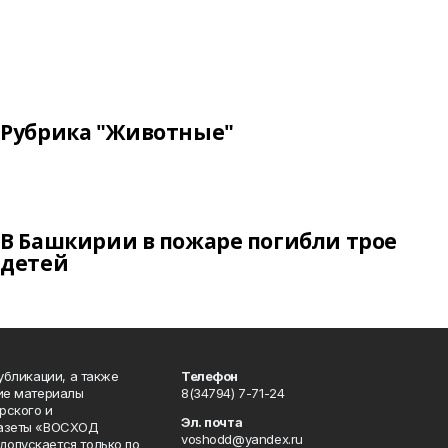
Рубрика "Животные"
В Башкирии в пожаре погибли трое
детей
публикации, а также
Телефон
кие материалы
8(34794) 7-71-24
рского и
Эл. почта
газеты «ВОСХОД
voshodd@yandex.ru
опускается только по