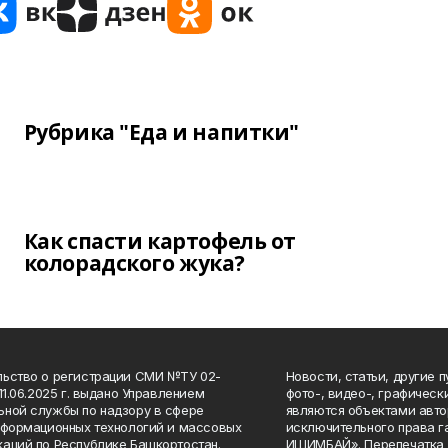
Рубрика "Еда и напитки"
Как спасти картофель от
колорадского жука?
ьство о регистрации СМИ №ТУ 02-
Новости, статьи, другие 
11.06.2025 г. выдано Управлением
фото-, видео-, графичес
ной службы по надзору в сфере
являются объектами авто
нформационных технологий и массовых
исключительного права 
аций по Республике Башкортостан.
ИШИМБАЙ». Перепечатка д