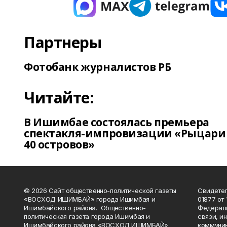
Партнеры
Фотобанк журналистов РБ
Читайте:
В Ишимбае состоялась премьера
спектакля-импровизации «Рыцари
40 островов»
© 2026 Сайт общественно-политической газеты
Свидетел
«ВОСХОД ИШИМБАЙ» города Ишимбая и
01877 от 
Ишимбайского района. Общественно-
Федераль
политическая газета города Ишимбая и
связи, и
Ишимбайского района «ВОСХОД ИШИМБАЙ»
коммуник