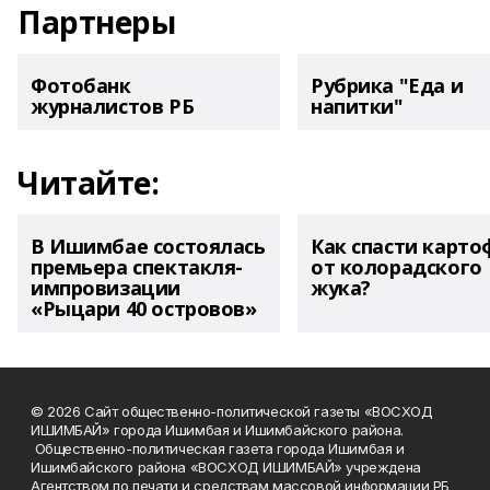
Партнеры
Фотобанк
Рубрика "Еда и
журналистов РБ
напитки"
Читайте:
В Ишимбае состоялась
Как спасти карто
премьера спектакля-
от колорадского
импровизации
жука?
«Рыцари 40 островов»
© 2026 Сайт общественно-политической газеты «ВОСХОД
ИШИМБАЙ» города Ишимбая и Ишимбайского района.
Общественно-политическая газета города Ишимбая и
Ишимбайского района «ВОСХОД ИШИМБАЙ» учреждена
Агентством по печати и средствам массовой информации РБ