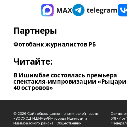
Партнеры
Фотобанк журналистов РБ
Читайте:
В Ишимбае состоялась премьера
спектакля-импровизации «Рыцари
40 островов»
© 2026 Сайт общественно-политической газеты
Свидетел
«ВОСХОД ИШИМБАЙ» города Ишимбая и
01877 от 
Ишимбайского района. Общественно-
Федераль