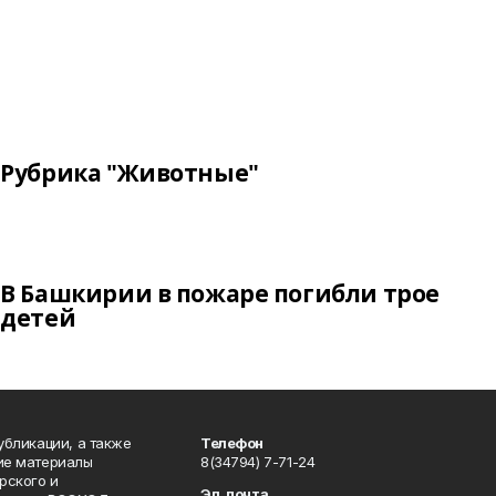
Рубрика "Животные"
В Башкирии в пожаре погибли трое
детей
публикации, а также
Телефон
кие материалы
8(34794) 7-71-24
рского и
Эл. почта