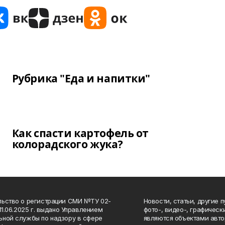
Рубрика "Еда и напитки"
Как спасти картофель от
колорадского жука?
ьство о регистрации СМИ №ТУ 02-
Новости, статьи, другие 
11.06.2025 г. выдано Управлением
фото-, видео-, графичес
ной службы по надзору в сфере
являются объектами авто