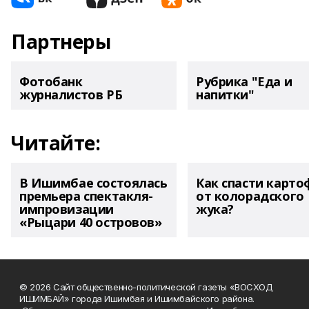
Партнеры
Фотобанк
Рубрика "Еда и
журналистов РБ
напитки"
Читайте:
В Ишимбае состоялась
Как спасти карто
премьера спектакля-
от колорадского
импровизации
жука?
«Рыцари 40 островов»
© 2026 Сайт общественно-политической газеты «ВОСХОД
ИШИМБАЙ» города Ишимбая и Ишимбайского района.