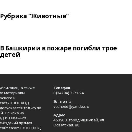
Рубрика "Животные"
В Башкирии в пожаре погибли трое
детей
публикации, а также
Телефон
кие материалы
8(34794) 7-71-24
рского и
Эл. почта
газеты «ВОСХОД
voshodd@yandex.ru
опускается только по
й. Ссылка на
Адрес
ХОД ИШИМБАЙ»
453200, город Ишимбай, ул.
ет-изданий прямая
Советская, 88
 сайт газеты «ВОСХОД