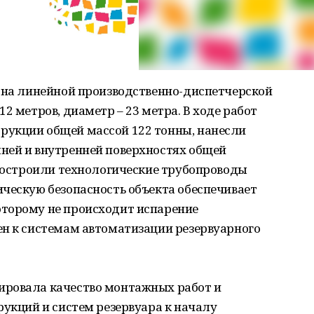
о на линейной производственно-диспетчерской
2 метров, диаметр – 23 метра. В ходе работ
рукции общей массой 122 тонны, нанесли
ней и внутренней поверхностях общей
 построили технологические трубопроводы
ческую безопасность объекта обеспечивает
торому не происходит испарение
ен к системам автоматизации резервуарного
ировала качество монтажных работ и
рукций и систем резервуара к началу