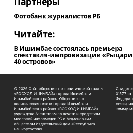
Партнеры
Фотобанк журналистов РБ
Читайте:
В Ишимбае состоялась премьера
спектакля-импровизации «Рыцари
40 островов»
© 2026 Сайт общественно-политической газеты
Свидетел
«ВОСХОД ИШИМБАЙ» города Ишимбая и
01877 от 
Ишимбайского района. Общественно-
Федераль
политическая газета города Ишимбая и
связи, и
Ишимбайского района «ВОСХОД ИШИМБАЙ»
коммуник
учреждена Агентством по печати и средствам
массовой информации РБ и Акционерным
обществом Издательский дом «Республика
Башкортостан».