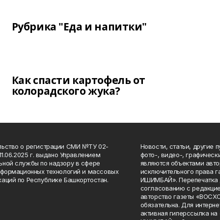
Рубрика "Еда и напитки"
Как спасти картофель от
колорадского жука?
ьство о регистрации СМИ №ТУ 02-
Новости, статьи, другие 
11.06.2025 г. выдано Управлением
фото-, видео-, графичес
ной службы по надзору в сфере
являются объектами авто
нформационных технологий и массовых
исключительного права 
аций по Республике Башкортостан.
ИШИМБАЙ». Перепечатка д
согласованию с редакцие
авторство газеты «ВОС
обязательна. Для интерн
активная гиперссылка на