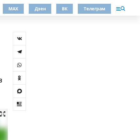
МАХ
Дзен
ВК
Телеграм
в