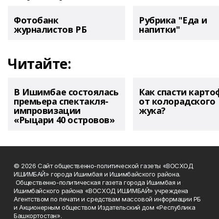
Фотобанк
Рубрика "Еда и
журналистов РБ
напитки"
Читайте:
В Ишимбае состоялась
Как спасти карто
премьера спектакля-
от колорадского
импровизации
жука?
«Рыцари 40 островов»
© 2026 Сайт общественно-политической газеты «ВОСХОД
ИШИМБАЙ» города Ишимбая и Ишимбайского района.
Общественно-политическая газета города Ишимбая и
Ишимбайского района «ВОСХОД ИШИМБАЙ» учреждена
Агентством по печати и средствам массовой информации РБ
и Акционерным обществом Издательский дом «Республика
Башкортостан».