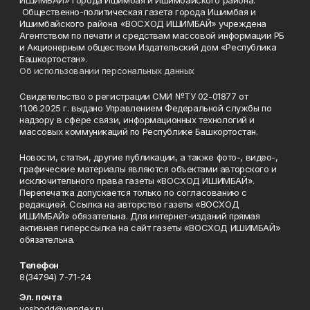
ИШИМБАЙ» города Ишимбая и Ишимбайского района.
Общественно-политическая газета города Ишимбая и
Ишимбайского района «ВОСХОД ИШИМБАЙ» учреждена
Агентством по печати и средствам массовой информации РБ
и Акционерным обществом Издательский дом «Республика
Башкортостан».
Об использовании персональных данных
Свидетельство о регистрации СМИ №ТУ 02-01877 от
11.06.2025 г. выдано Управлением Федеральной службы по
надзору в сфере связи, информационных технологий и
массовых коммуникаций по Республике Башкортостан.
Новости, статьи, другие публикации, а также фото-, видео-,
графические материалы являются объектами авторского и
исключительного права газеты «ВОСХОД ИШИМБАЙ».
Перепечатка допускается только по согласованию с
редакцией. Ссылка на авторство газеты «ВОСХОД
ИШИМБАЙ» обязательна. Для интернет-изданий прямая
активная гиперссылка на сайт газеты «ВОСХОД ИШИМБАЙ»
обязательна.
Телефон
8(34794) 7-71-24
Эл. почта
voshodd@yandex.ru