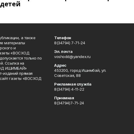
детей
публикации, а также
Телефон
кие материалы
8(34794) 7-71-24
рского и
Эл. почта
газеты «ВОСХОД
voshodd@yandex.ru
опускается только по
й. Ссылка на
Адрес
ХОД ИШИМБАЙ»
453200, город Ишимбай, ул.
ет-изданий прямая
Советская, 88
 сайт газеты «ВОСХОД
Рекламная служба
8(34794) 4-11-22
Приемная
8(34794)7-71-24