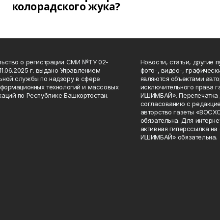
колорадского жука?
ьство о регистрации СМИ №ТУ 02-
Новости, статьи, другие 
11.06.2025 г. выдано Управлением
фото-, видео-, графичес
ной службы по надзору в сфере
являются объектами авто
нформационных технологий и массовых
исключительного права 
аций по Республике Башкортостан.
ИШИМБАЙ». Перепечатка д
согласованию с редакцие
авторство газеты «ВОС
обязательна. Для интерн
активная гиперссылка на
ИШИМБАЙ» обязательна.