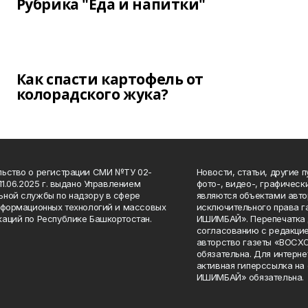
Рубрика "Еда и напитки"
Как спасти картофель от
колорадского жука?
ьство о регистрации СМИ №ТУ 02-
Новости, статьи, другие 
11.06.2025 г. выдано Управлением
фото-, видео-, графичес
ной службы по надзору в сфере
являются объектами авто
нформационных технологий и массовых
исключительного права 
аций по Республике Башкортостан.
ИШИМБАЙ». Перепечатка д
согласованию с редакцие
авторство газеты «ВОС
обязательна. Для интерн
активная гиперссылка на
ИШИМБАЙ» обязательна.