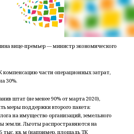
мина вице-премьер — министр экономического
 компенсацию части операционных затрат,
на 30%.
анив штат (не менее 90% от марта 2020),
ть меры поддержки второго пакета:
лога на имущество организаций, земельного
ды земли. Льготы распространяются на
тыс. кв. м (например, площадь ТК