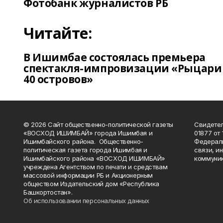
Фотобанк журналистов РБ
Читайте:
В Ишимбае состоялась премьера
спектакля-импровизации «Рыцари
40 островов»
© 2026 Сайт общественно-политической газеты
Свидетел
«ВОСХОД ИШИМБАЙ» города Ишимбая и
01877 от 
Ишимбайского района. Общественно-
Федераль
политическая газета города Ишимбая и
связи, и
Ишимбайского района «ВОСХОД ИШИМБАЙ»
коммуник
учреждена Агентством по печати и средствам
массовой информации РБ и Акционерным
обществом Издательский дом «Республика
Башкортостан».
Об использовании персональных данных