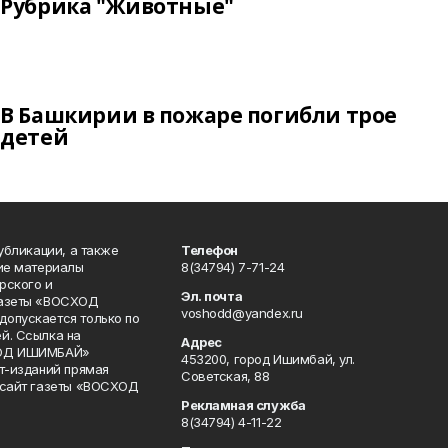
Рубрика "Животные"
В Башкирии в пожаре погибли трое
детей
публикации, а также
Телефон
кие материалы
8(34794) 7-71-24
рского и
Эл. почта
газеты «ВОСХОД
voshodd@yandex.ru
опускается только по
й. Ссылка на
Адрес
ХОД ИШИМБАЙ»
453200, город Ишимбай, ул.
ет-изданий прямая
Советская, 88
 сайт газеты «ВОСХОД
Рекламная служба
8(34794) 4-11-22