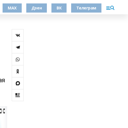
МАХ
Дзен
ВК
Телеграм
ая