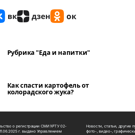
Рубрика "Еда и напитки"
Как спасти картофель от
колорадского жука?
ьство о регистрации СМИ №ТУ 02-
Новости, статьи, другие 
11.06.2025 г. выдано Управлением
фото-, видео-, графичес