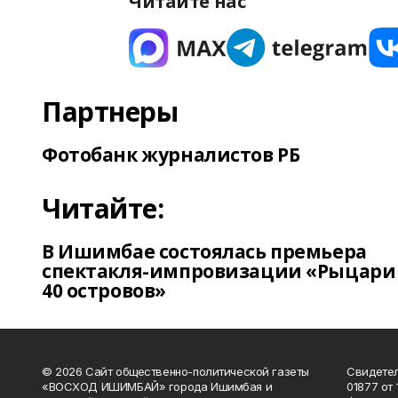
Читайте нас
Партнеры
Фотобанк журналистов РБ
Читайте:
В Ишимбае состоялась премьера
спектакля-импровизации «Рыцари
40 островов»
© 2026 Сайт общественно-политической газеты
Свидетел
«ВОСХОД ИШИМБАЙ» города Ишимбая и
01877 от 