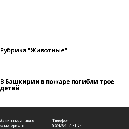
Рубрика "Животные"
В Башкирии в пожаре погибли трое
детей
публикации, а также
Телефон
кие материалы
8(34794) 7-71-24