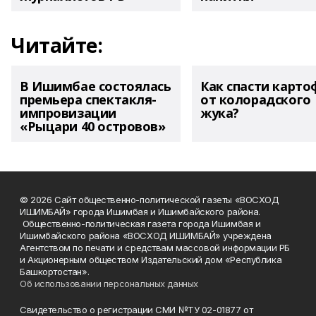
Читайте:
В Ишимбае состоялась
Как спасти карто
премьера спектакля-
от колорадского
импровизации
жука?
«Рыцари 40 островов»
© 2026 Сайт общественно-политической газеты «ВОСХОД
ИШИМБАЙ» города Ишимбая и Ишимбайского района.
Общественно-политическая газета города Ишимбая и
Ишимбайского района «ВОСХОД ИШИМБАЙ» учреждена
Агентством по печати и средствам массовой информации РБ
и Акционерным обществом Издательский дом «Республика
Башкортостан».
Об использовании персональных данных
Свидетельство о регистрации СМИ №ТУ 02-01877 от