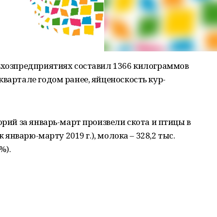
льхозпредприятиях составил 1366 килограммов
квартале годом ранее, яйценоскость кур-
орий за январь-март произвели скота и птицы в
к январю-марту 2019 г.), молока – 328,2 тыс.
%).