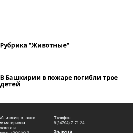
Рубрика "Животные"
В Башкирии в пожаре погибли трое
детей
публикации, а также
Телефон
кие материалы
8(34794) 7-71-24
рского и
Эл. почта
газеты «ВОСХОД