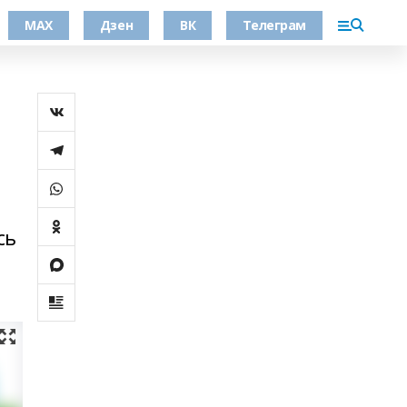
МАХ
Дзен
ВК
Телеграм
сь