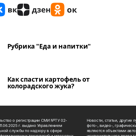
Рубрика "Еда и напитки"
Как спасти картофель от
колорадского жука?
ьство о регистрации СМИ №ТУ 02-
Новости, статьи, другие 
11.06.2025 г. выдано Управлением
фото-, видео-, графичес
ной службы по надзору в сфере
являются объектами авто
нформационных технологий и массовых
исключительного права 