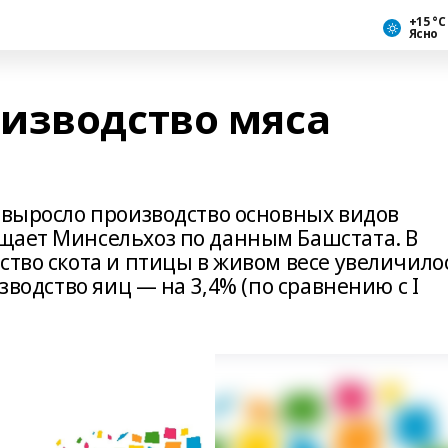
+15 °С
Ясно
изводство мяса
а выросло производство основных видов
щает Минсельхоз по данным Башстата. В
ство скота и птицы в живом весе увеличило
изводство яиц — на 3,4% (по сравнению с I