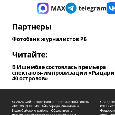
Партнеры
Фотобанк журналистов РБ
Читайте:
В Ишимбае состоялась премьера
спектакля-импровизации «Рыцари
40 островов»
© 2026 Сайт общественно-политической газеты
Свидетел
«ВОСХОД ИШИМБАЙ» города Ишимбая и
01877 от 
Ишимбайского района. Общественно-
Федераль
политическая газета города Ишимбая и
связи, и