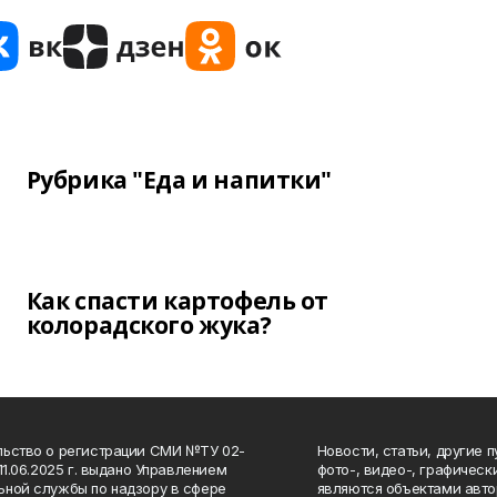
Рубрика "Еда и напитки"
Как спасти картофель от
колорадского жука?
ьство о регистрации СМИ №ТУ 02-
Новости, статьи, другие 
11.06.2025 г. выдано Управлением
фото-, видео-, графичес
ной службы по надзору в сфере
являются объектами авто