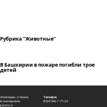
Рубрика "Животные"
В Башкирии в пожаре погибли трое
детей
публикации, а также
Телефон
кие материалы
8(34794) 7-71-24
рского и