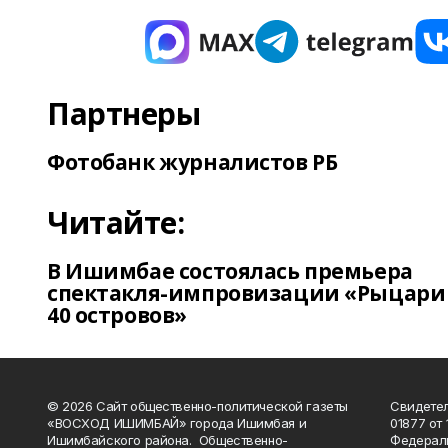
Партнеры
Фотобанк журналистов РБ
Читайте:
В Ишимбае состоялась премьера
спектакля-импровизации «Рыцари
40 островов»
© 2026 Сайт общественно-политической газеты
Свидетел
«ВОСХОД ИШИМБАЙ» города Ишимбая и
01877 от 
Ишимбайского района. Общественно-
Федераль