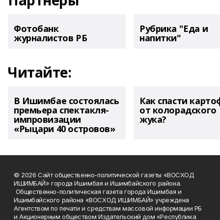
Партнеры
Фотобанк
Рубрика "Еда и
журналистов РБ
напитки"
Читайте:
В Ишимбае состоялась
Как спасти карто
премьера спектакля-
от колорадского
импровизации
жука?
«Рыцари 40 островов»
© 2026 Сайт общественно-политической газеты «ВОСХОД
ИШИМБАЙ» города Ишимбая и Ишимбайского района.
Общественно-политическая газета города Ишимбая и
Ишимбайского района «ВОСХОД ИШИМБАЙ» учреждена
Агентством по печати и средствам массовой информации РБ
и Акционерным обществом Издательский дом «Республика