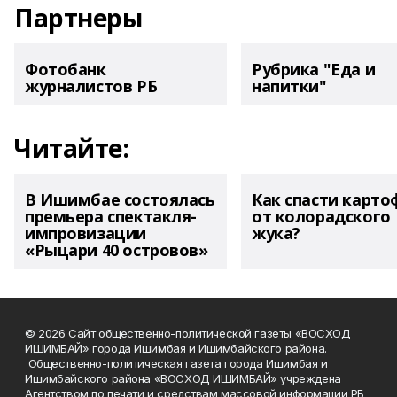
Партнеры
Фотобанк
Рубрика "Еда и
журналистов РБ
напитки"
Читайте:
В Ишимбае состоялась
Как спасти карто
премьера спектакля-
от колорадского
импровизации
жука?
«Рыцари 40 островов»
© 2026 Сайт общественно-политической газеты «ВОСХОД
ИШИМБАЙ» города Ишимбая и Ишимбайского района.
Общественно-политическая газета города Ишимбая и
Ишимбайского района «ВОСХОД ИШИМБАЙ» учреждена
Агентством по печати и средствам массовой информации РБ