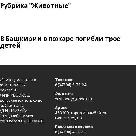
Рубрика "Животные"
В Башкирии в пожаре погибли трое
детей
публикации, а также
Телефон
кие материалы
8(34794) 7-71-24
рского и
Эл. почта
газеты «ВОСХОД
voshodd@yandex.ru
опускается только по
й. Ссылка на
Адрес
ХОД ИШИМБАЙ»
453200, город Ишимбай, ул.
ет-изданий прямая
Советская, 88
 сайт газеты «ВОСХОД
Рекламная служба
8(34794) 4-11-22