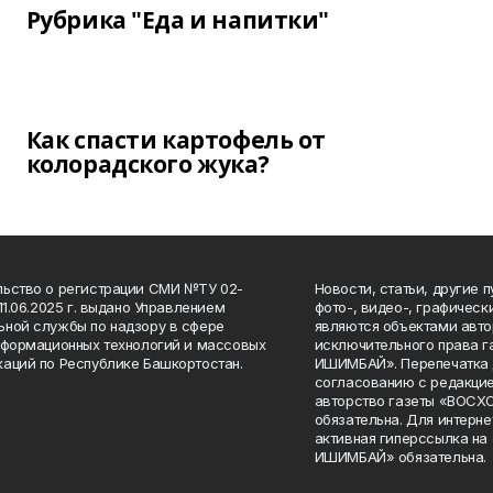
Рубрика "Еда и напитки"
Как спасти картофель от
колорадского жука?
ьство о регистрации СМИ №ТУ 02-
Новости, статьи, другие 
11.06.2025 г. выдано Управлением
фото-, видео-, графичес
ной службы по надзору в сфере
являются объектами авто
нформационных технологий и массовых
исключительного права 
аций по Республике Башкортостан.
ИШИМБАЙ». Перепечатка д
согласованию с редакцие
авторство газеты «ВОС
обязательна. Для интерн
активная гиперссылка на
ИШИМБАЙ» обязательна.