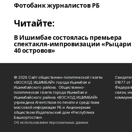
Фотобанк журналистов РБ
Читайте:
В Ишимбае состоялась премьера
спектакля-импровизации «Рыцари
40 островов»
© 2026 Сайт общественно-политической газеты
Свидетел
«ВОСХОД ИШИМБАЙ» города Ишимбая и
01877 от 
Ишимбайского района. Общественно-
Федераль
политическая газета города Ишимбая и
связи, и
Ишимбайского района «ВОСХОД ИШИМБАЙ»
коммуник
учреждена Агентством по печати и средствам
массовой информации РБ и Акционерным
обществом Издательский дом «Республика
Башкортостан».
Об использовании персональных данных