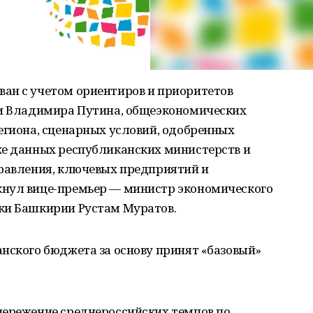
ан с учетом ориентиров и приоритетов
ии Владимира Путина, общеэкономических
егиона, сценарных условий, одобренных
же данных республиканских министерств и
правления, ключевых предприятий и
кнул вице-премьер — министр экономического
ки Башкирии Рустам Муратов.
нского бюджета за основу принят «базовый»
пережение среднероссийских темпов по