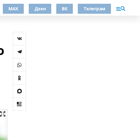
МАХ
Дзен
ВК
Телеграм
о