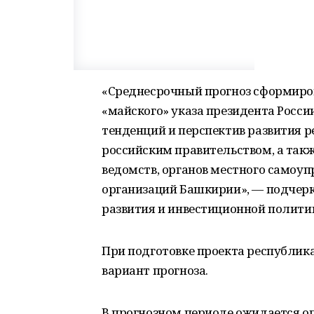
«Среднесрочный прогноз сформиров
«майского» указа президента Росс
тенденций и перспектив развития р
российским правительством, а так
ведомств, органов местного самоу
организаций Башкирии», — подчер
развития и инвестиционной полити
При подготовке проекта республика
вариант прогноза.
В прогнозном периоде ожидается о