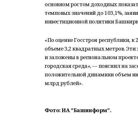
основном ростом доходных показат
темповых значений до 103,1%, заяв
инвестиционной политики Башкири
«По оценке Госстроя республики, к 
объеме 3,2 квадратных метров. Эт
и заложены в региональном проекте
городская среда», — пояснил на за
положительной динамики объем инве
млрд рублей».
Фото: ИА "Башинформ".