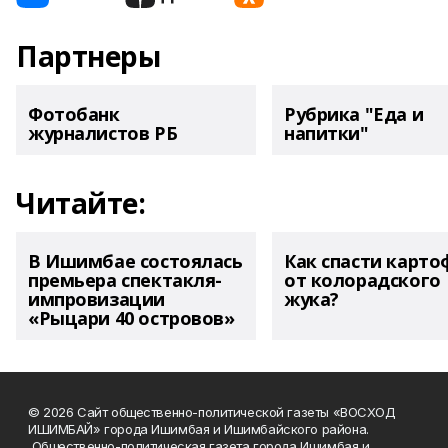
Партнеры
Фотобанк
Рубрика "Еда и
журналистов РБ
напитки"
Читайте:
В Ишимбае состоялась
Как спасти карто
премьера спектакля-
от колорадского
импровизации
жука?
«Рыцари 40 островов»
© 2026 Сайт общественно-политической газеты «ВОСХОД
ИШИМБАЙ» города Ишимбая и Ишимбайского района.
Общественно-политическая газета города Ишимбая и