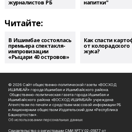
журналистов РБ
напитки"
Читайте:
В Ишимбае состоялась
Как спасти карто
премьера спектакля-
от колорадского
импровизации
жука?
«Рыцари 40 островов»
© 2026 Сайт общественно-политической газеты «ВОСХОД
ИШИМБАЙ» города Ишимбая и Ишимбайского района.
Общественно-политическая газета города Ишимбая и
Ишимбайского района «ВОСХОД ИШИМБАЙ» учреждена
Агентством по печати и средствам массовой информации РБ
и Акционерным обществом Издательский дом «Республика
Башкортостан».
Об использовании персональных данных
Свидетельство о регистрации СМИ №ТУ 02-01877 от