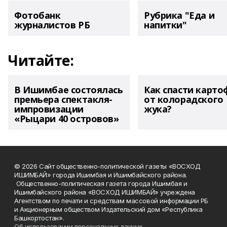
Фотобанк
Рубрика "Еда и
журналистов РБ
напитки"
Читайте:
В Ишимбае состоялась
Как спасти карто
премьера спектакля-
от колорадского
импровизации
жука?
«Рыцари 40 островов»
© 2026 Сайт общественно-политической газеты «ВОСХОД
ИШИМБАЙ» города Ишимбая и Ишимбайского района.
Общественно-политическая газета города Ишимбая и
Ишимбайского района «ВОСХОД ИШИМБАЙ» учреждена
Агентством по печати и средствам массовой информации РБ
и Акционерным обществом Издательский дом «Республика
Башкортостан».
Об использовании персональных данных