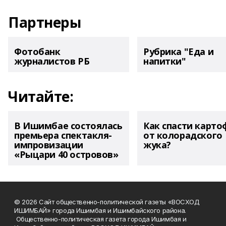
Партнеры
Фотобанк
Рубрика "Еда и
журналистов РБ
напитки"
Читайте:
В Ишимбае состоялась
Как спасти карто
премьера спектакля-
от колорадского
импровизации
жука?
«Рыцари 40 островов»
© 2026 Сайт общественно-политической газеты «ВОСХОД
ИШИМБАЙ» города Ишимбая и Ишимбайского района.
Общественно-политическая газета города Ишимбая и