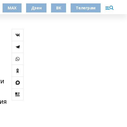
МАХ
Дзен
ВК
Телеграм
ги
вия