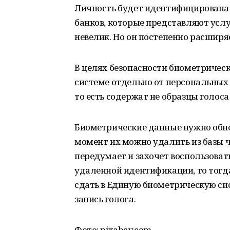
Личность будет идентифицирована б
банков, которые представляют усл
невелик. Но он постепенно расширя
В целях безопасности биометричес
системе отдельно от персональных
то есть содержат не образцы голос
Биометрические данные нужно обно
момент их можно удалить из базы ч
передумает и захочет воспользова
удаленной идентификации, то тогда
сдать в Единую биометрическую си
запись голоса.
Фото: pixabay.com