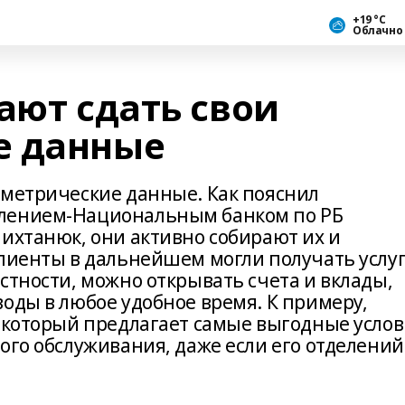
+19 °С
Облачно
ают сдать свои
е данные
ометрические данные. Как пояснил
елением-Национальным банком по РБ
Михтанюк, они активно собирают их и
клиенты в дальнейшем могли получать услу
стности, можно открывать счета и вклады,
оды в любое удобное время. К примеру,
, который предлагает самые выгодные усло
ого обслуживания, даже если его отделений