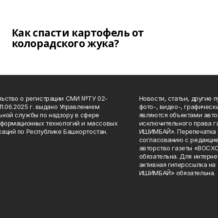
Как спасти картофель от
колорадского жука?
ьство о регистрации СМИ №ТУ 02-
Новости, статьи, другие 
11.06.2025 г. выдано Управлением
фото-, видео-, графичес
ной службы по надзору в сфере
являются объектами авто
нформационных технологий и массовых
исключительного права 
аций по Республике Башкортостан.
ИШИМБАЙ». Перепечатка д
согласованию с редакцие
авторство газеты «ВОС
обязательна. Для интерн
активная гиперссылка на
ИШИМБАЙ» обязательна.