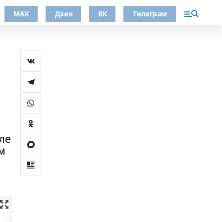
МАХ
Дзен
ВК
Телеграм
ле
м