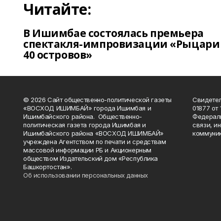
Читайте:
В Ишимбае состоялась премьера
спектакля-импровизации «Рыцари
40 островов»
© 2026 Сайт общественно-политической газеты
Свидетел
«ВОСХОД ИШИМБАЙ» города Ишимбая и
01877 от 
Ишимбайского района. Общественно-
Федераль
политическая газета города Ишимбая и
связи, и
Ишимбайского района «ВОСХОД ИШИМБАЙ»
коммуник
учреждена Агентством по печати и средствам
массовой информации РБ и Акционерным
обществом Издательский дом «Республика
Башкортостан».
Об использовании персональных данных