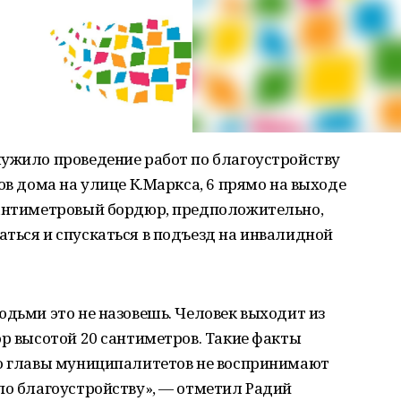
лужило проведение работ по благоустройству
ов дома на улице К.Маркса, 6 прямо на выходе
сантиметровый бордюр, предположительно,
ться и спускаться в подъезд на инвалидной
юдьми это не назовешь. Человек выходит из
юр высотой 20 сантиметров. Такие факты
то главы муниципалитетов не воспринимают
по благоустройству», — отметил Радий