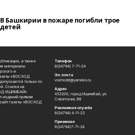
В Башкирии в пожаре погибли трое
детей
публикации, а также
Телефон
кие материалы
8(34794) 7-71-24
рского и
Эл. почта
газеты «ВОСХОД
voshodd@yandex.ru
опускается только по
й. Ссылка на
Адрес
ХОД ИШИМБАЙ»
453200, город Ишимбай, ул.
ет-изданий прямая
Советская, 88
 сайт газеты «ВОСХОД
Рекламная служба
8(34794) 4-11-22
Приемная
8(34794)7-71-24