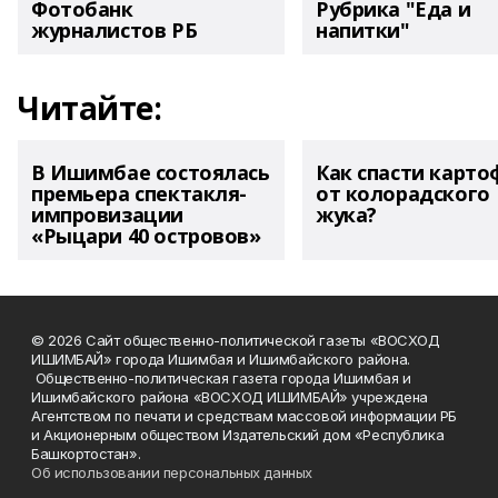
Фотобанк
Рубрика "Еда и
журналистов РБ
напитки"
Читайте:
В Ишимбае состоялась
Как спасти карто
премьера спектакля-
от колорадского
импровизации
жука?
«Рыцари 40 островов»
© 2026 Сайт общественно-политической газеты «ВОСХОД
ИШИМБАЙ» города Ишимбая и Ишимбайского района.
Общественно-политическая газета города Ишимбая и
Ишимбайского района «ВОСХОД ИШИМБАЙ» учреждена
Агентством по печати и средствам массовой информации РБ
и Акционерным обществом Издательский дом «Республика
Башкортостан».
Об использовании персональных данных