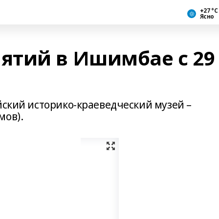
+27 °С
Ясно
тий в Ишимбае с 29
йский историко-краеведческий музей –
мов).