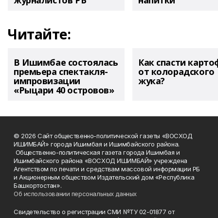
журналистов РБ
напитки"
Читайте:
В Ишимбае состоялась
Как спасти карто
премьера спектакля-
от колорадского
импровизации
жука?
«Рыцари 40 островов»
© 2026 Сайт общественно-политической газеты «ВОСХОД
ИШИМБАЙ» города Ишимбая и Ишимбайского района.
Общественно-политическая газета города Ишимбая и
Ишимбайского района «ВОСХОД ИШИМБАЙ» учреждена
Агентством по печати и средствам массовой информации РБ
и Акционерным обществом Издательский дом «Республика
Башкортостан».
Об использовании персональных данных
Свидетельство о регистрации СМИ №ТУ 02-01877 от