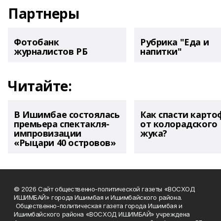
Партнеры
Фотобанк
Рубрика "Еда и
журналистов РБ
напитки"
Читайте:
В Ишимбае состоялась
Как спасти карто
премьера спектакля-
от колорадского
импровизации
жука?
«Рыцари 40 островов»
© 2026 Сайт общественно-политической газеты «ВОСХОД
ИШИМБАЙ» города Ишимбая и Ишимбайского района.
Общественно-политическая газета города Ишимбая и
Ишимбайского района «ВОСХОД ИШИМБАЙ» учреждена