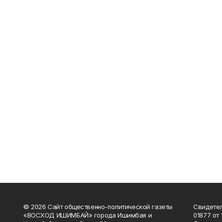
© 2026 Сайт общественно-политической газеты
Свидетел
«ВОСХОД ИШИМБАЙ» города Ишимбая и
01877 от 