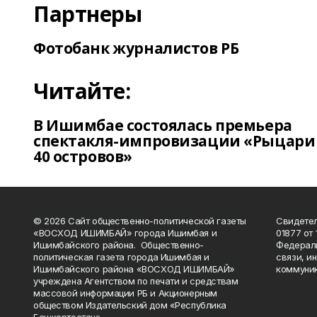
Партнеры
Фотобанк журналистов РБ
Читайте:
В Ишимбае состоялась премьера
спектакля-импровизации «Рыцари
40 островов»
© 2026 Сайт общественно-политической газеты
Свидетел
«ВОСХОД ИШИМБАЙ» города Ишимбая и
01877 от 
Ишимбайского района. Общественно-
Федераль
политическая газета города Ишимбая и
связи, и
Ишимбайского района «ВОСХОД ИШИМБАЙ»
коммуник
учреждена Агентством по печати и средствам
массовой информации РБ и Акционерным
обществом Издательский дом «Республика