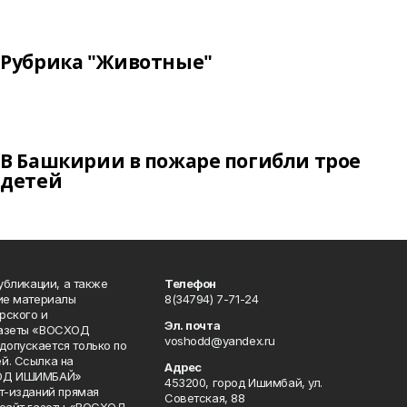
Рубрика "Животные"
В Башкирии в пожаре погибли трое
детей
публикации, а также
Телефон
кие материалы
8(34794) 7-71-24
рского и
Эл. почта
газеты «ВОСХОД
voshodd@yandex.ru
опускается только по
й. Ссылка на
Адрес
ХОД ИШИМБАЙ»
453200, город Ишимбай, ул.
ет-изданий прямая
Советская, 88