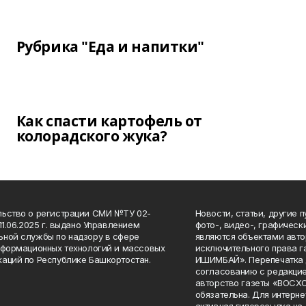
Рубрика "Еда и напитки"
Как спасти картофель от
колорадского жука?
ьство о регистрации СМИ №ТУ 02-
Новости, статьи, другие 
11.06.2025 г. выдано Управлением
фото-, видео-, графичес
ной службы по надзору в сфере
являются объектами авто
нформационных технологий и массовых
исключительного права 
аций по Республике Башкортостан.
ИШИМБАЙ». Перепечатка д
согласованию с редакцие
авторство газеты «ВОС
обязательна. Для интерн