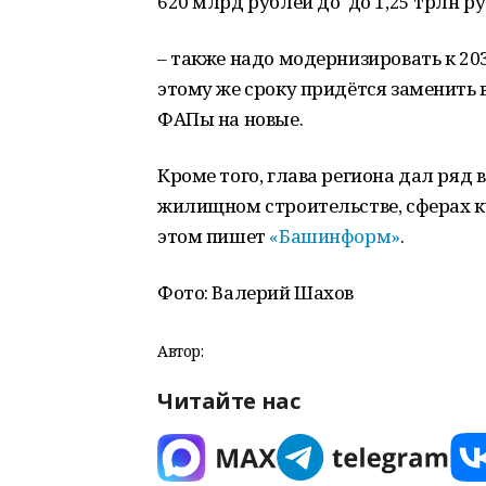
620 млрд рублей до до 1,25 трлн р
– также надо модернизировать к 203
этому же сроку придётся заменить в
ФАПы на новые.
Кроме того, глава региона дал ряд
жилищном строительстве, сферах ку
этом пишет
«Башинформ»
.
Фото: Валерий Шахов
Автор:
Читайте нас