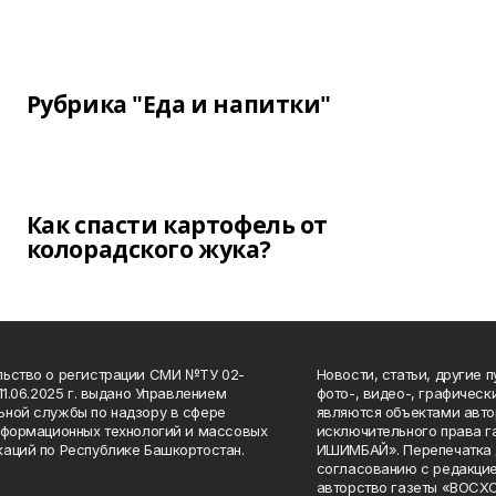
Рубрика "Еда и напитки"
Как спасти картофель от
колорадского жука?
ьство о регистрации СМИ №ТУ 02-
Новости, статьи, другие 
11.06.2025 г. выдано Управлением
фото-, видео-, графичес
ной службы по надзору в сфере
являются объектами авто
нформационных технологий и массовых
исключительного права 
аций по Республике Башкортостан.
ИШИМБАЙ». Перепечатка д
согласованию с редакцие
авторство газеты «ВОС