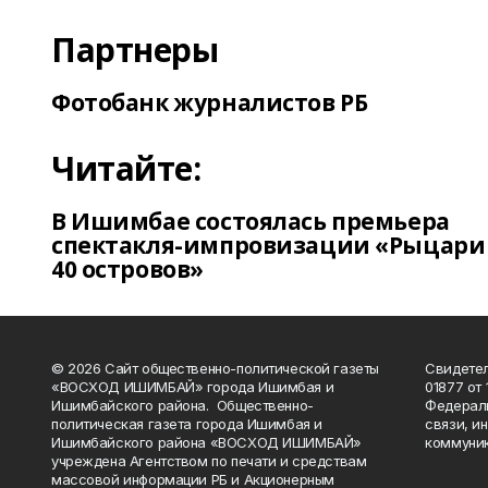
Партнеры
Фотобанк журналистов РБ
Читайте:
В Ишимбае состоялась премьера
спектакля-импровизации «Рыцари
40 островов»
© 2026 Сайт общественно-политической газеты
Свидетел
«ВОСХОД ИШИМБАЙ» города Ишимбая и
01877 от 
Ишимбайского района. Общественно-
Федераль
политическая газета города Ишимбая и
связи, и
Ишимбайского района «ВОСХОД ИШИМБАЙ»
коммуник
учреждена Агентством по печати и средствам
массовой информации РБ и Акционерным