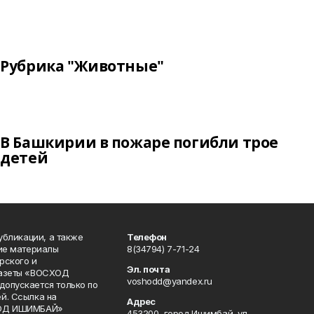
Рубрика "Животные"
В Башкирии в пожаре погибли трое
детей
публикации, а также
Телефон
кие материалы
8(34794) 7-71-24
рского и
Эл. почта
газеты «ВОСХОД
voshodd@yandex.ru
опускается только по
й. Ссылка на
Адрес
ХОД ИШИМБАЙ»
453200, город Ишимбай, ул.