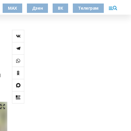
МАХ
Дзен
ВК
Телеграм
я