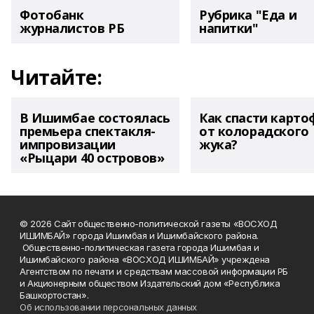
Фотобанк
Рубрика "Еда и
журналистов РБ
напитки"
Читайте:
В Ишимбае состоялась
Как спасти карто
премьера спектакля-
от колорадского
импровизации
жука?
«Рыцари 40 островов»
© 2026 Сайт общественно-политической газеты «ВОСХОД
ИШИМБАЙ» города Ишимбая и Ишимбайского района.
Общественно-политическая газета города Ишимбая и
Ишимбайского района «ВОСХОД ИШИМБАЙ» учреждена
Агентством по печати и средствам массовой информации РБ
и Акционерным обществом Издательский дом «Республика
Башкортостан».
Об использовании персональных данных