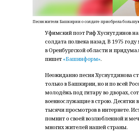
Песня жителя Башкирии о солдате приобрела большую
Уфимский поэт Риф Хуснутдинов на
солдата полвека назад. В 1975 год
в Оренбургской области и придума
пишет
«Башинформ»
.
Неожиданно песня Хуснутдинова ст
только в Башкирии, но и по всей Ро
молодёжь под гитару во дворах, с
военнослужащие в строю. Десятки 
тысячи просмотров в интернете. Ис
помнит о своей возлюбленной и меч
многих жителей нашей стра