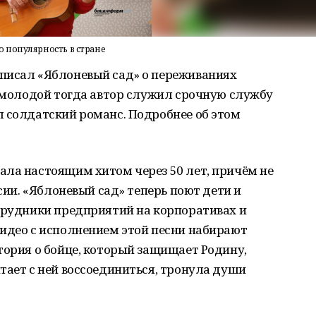
 популярность в стране
писал «Яблоневый сад» о переживаниях
у молодой тогда автор служил срочную службу
л солдатский романс. Подробнее об этом
ала настоящим хитом через 50 лет, причём не
ссии. «Яблоневый сад» теперь поют дети и
отрудники предприятий на корпоративах и
видео с исполнением этой песни набирают
тория о бойце, который защищает Родину,
тает с ней воссоединиться, тронула души
ны.