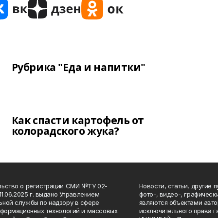
Рубрика "Еда и напитки"
Как спасти картофель от
колорадского жука?
ьство о регистрации СМИ №ТУ 02-
Новости, статьи, другие 
11.06.2025 г. выдано Управлением
фото-, видео-, графичес
ной службы по надзору в сфере
являются объектами авто
нформационных технологий и массовых
исключительного права 