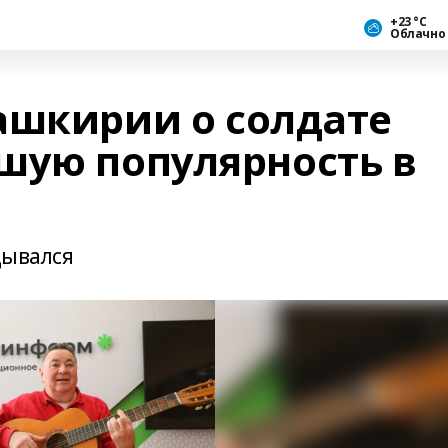
+23 °С
Облачно
ашкирии о солдате
шую популярность в
дывался