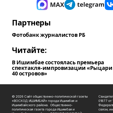
Партнеры
Фотобанк журналистов РБ
Читайте:
В Ишимбае состоялась премьера
спектакля-импровизации «Рыцари
40 островов»
© 2026 Сайт общественно-политической газеты
Свидетел
«ВОСХОД ИШИМБАЙ» города Ишимбая и
01877 от 
Ишимбайского района. Общественно-
Федераль
политическая газета города Ишимбая и
связи, и