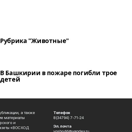
Рубрика "Животные"
В Башкирии в пожаре погибли трое
детей
публикации, а также
Телефон
кие материалы
8(34794) 7-71-24
рского и
Эл. почта
газеты «ВОСХОД
voshodd@yandex.ru