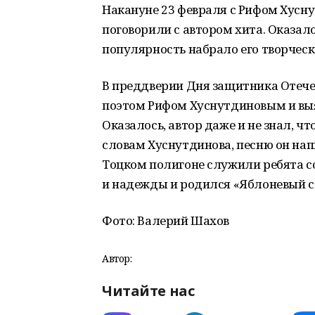
Накануне 23 февраля с Рифом Хусн
поговорили с автором хита. Оказало
популярность набрало его творческ
В преддверии Дня защитника Отече
поэтом Рифом Хуснутдиновым и выя
Оказалось, автор даже и не знал, ч
словам Хуснутдинова, песню он напи
Тоцком полигоне служили ребята со
и надежды и родился «Яблоневый с
Фото: Валерий Шахов
Автор:
Читайте нас