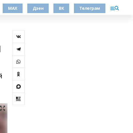
МАХ
Дзен
ВК
Телеграм
ы
й