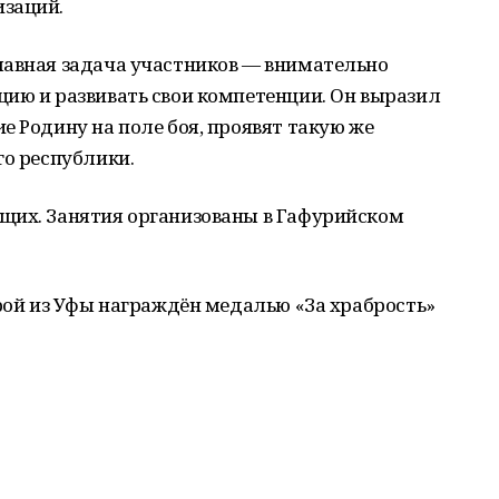
изаций.
лавная задача участников — внимательно
цию и развивать свои компетенции. Он выразил
е Родину на поле боя, проявят такую же
го республики.
щих. Занятия организованы в Гафурийском
рой из Уфы награждён медалью «За храбрость»