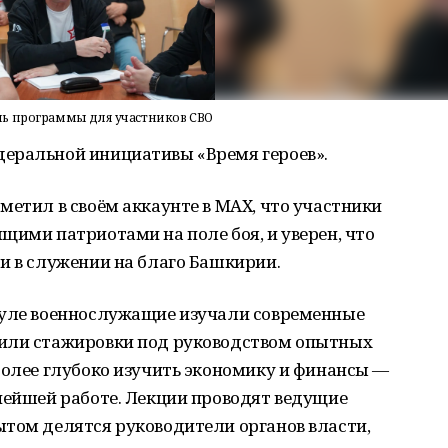
ль программы для участников СВО
еральной инициативы «Время героев».
метил в своём аккаунте в МАХ, что участники
щими патриотами на поле боя, и уверен, что
и в служении на благо Башкирии.
дуле военнослужащие изучали современные
дили стажировки под руководством опытных
более глубоко изучить экономику и финансы —
нейшей работе. Лекции проводят ведущие
ытом делятся руководители органов власти,