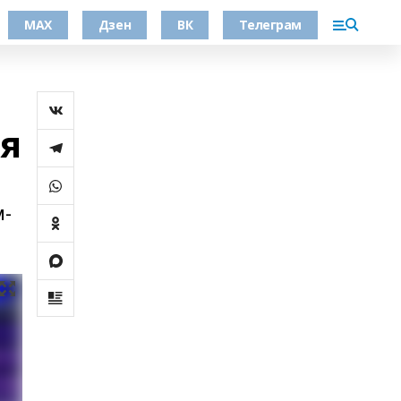
МАХ
Дзен
ВК
Телеграм
тя
м-