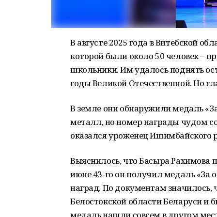
В августе 2025 года в Витебской об
которой были около 50 человек – п
школьники. Им удалось поднять ос
годы Великой Отечественной. Но гл
В земле они обнаружили медаль «За
металл, но номер награды чудом со
оказался уроженец Ишимбайского р
Выяснилось, что Басыра Рахимова п
июне 43-го он получил медаль «За 
наград. По документам значилось, ч
Белостокской области Беларуси и б
медаль нашли совсем в другом мест