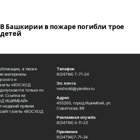
В Башкирии в пожаре погибли трое
детей
публикации, а также
Телефон
кие материалы
8(34794) 7-71-24
рского и
Эл. почта
газеты «ВОСХОД
voshodd@yandex.ru
опускается только по
й. Ссылка на
Адрес
ХОД ИШИМБАЙ»
453200, город Ишимбай, ул.
ет-изданий прямая
Советская, 88
 сайт газеты «ВОСХОД
Рекламная служба
8(34794) 4-11-22
Приемная
8(34794)7-71-24