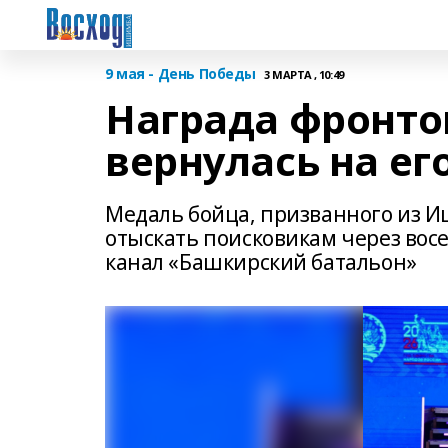
9 мая - День Победы
3 МАРТА , 10:49
Награда фронто
вернулась на ег
Медаль бойца, призванного из 
отыскать поисковикам через восе
канал «Башкирский батальон»