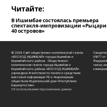
Читайте:
В Ишимбае состоялась премьера
спектакля-импровизации «Рыцари
40 островов»
© 2026 Сайт общественно-политической газеты
Свидетел
«ВОСХОД ИШИМБАЙ» города Ишимбая и
01877 от 
Ишимбайского района. Общественно-
Федераль
политическая газета города Ишимбая и
связи, и
Ишимбайского района «ВОСХОД ИШИМБАЙ»
коммуник
учреждена Агентством по печати и средствам
массовой информации РБ и Акционерным
обществом Издательский дом «Республика
Башкортостан».
Об использовании персональных данных