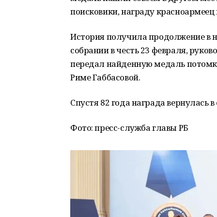
поисковики, награду красноармеец 
История получила продолжение в на
собрании в честь 23 февраля, руко
передал найденную медаль потомк
Риме Габбасовой.
Спустя 82 года награда вернулась в 
Фото: пресс-служба главы РБ