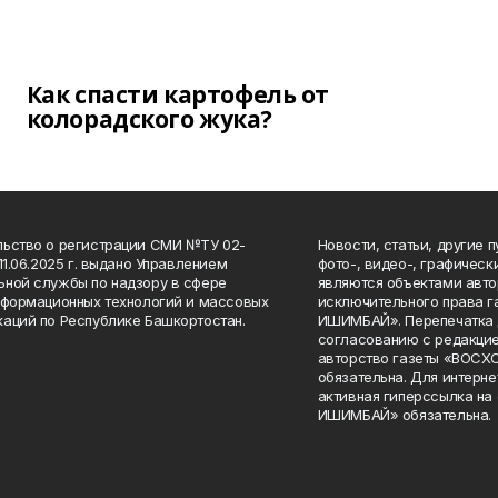
Как спасти картофель от
колорадского жука?
ьство о регистрации СМИ №ТУ 02-
Новости, статьи, другие 
11.06.2025 г. выдано Управлением
фото-, видео-, графичес
ной службы по надзору в сфере
являются объектами авто
нформационных технологий и массовых
исключительного права 
аций по Республике Башкортостан.
ИШИМБАЙ». Перепечатка д
согласованию с редакцие
авторство газеты «ВОС
обязательна. Для интерн
активная гиперссылка на
ИШИМБАЙ» обязательна.