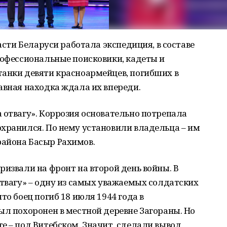
ласти Беларуси работала экспедиция, в составе
рофессиональные поисковики, кадеты и
танки девяти красноармейцев, погибших в
авная находка ждала их впереди.
 отвагу». Коррозия основательно потрепала
хранился. По нему установили владельца – им
айона Басыр Рахимов.
ризвали на фронт на второй день войны. В
отвагу» – одну из самых уважаемых солдатских
то боец погиб 18 июля 1944 года в
ыл похоронен в местной деревне Загораны. Но
е – под Витебском. Значит, сделали вывод