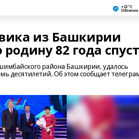
+22 °С
Облачно
вика из Башкирии
о родину 82 года спус
Ишимбайского района Башкирии, удалось
мь десятилетий. Об этом сообщает телегра