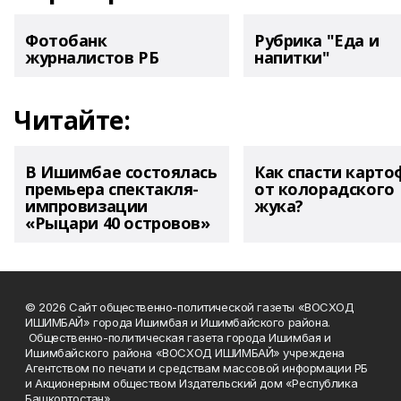
Фотобанк
Рубрика "Еда и
журналистов РБ
напитки"
Читайте:
В Ишимбае состоялась
Как спасти карто
премьера спектакля-
от колорадского
импровизации
жука?
«Рыцари 40 островов»
© 2026 Сайт общественно-политической газеты «ВОСХОД
ИШИМБАЙ» города Ишимбая и Ишимбайского района.
Общественно-политическая газета города Ишимбая и
Ишимбайского района «ВОСХОД ИШИМБАЙ» учреждена
Агентством по печати и средствам массовой информации РБ
и Акционерным обществом Издательский дом «Республика
Башкортостан».