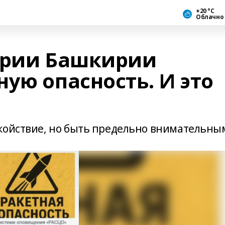
+20 °С
Облачно
ории Башкирии
ую опасность. И это
окойствие, но быть предельно внимательны