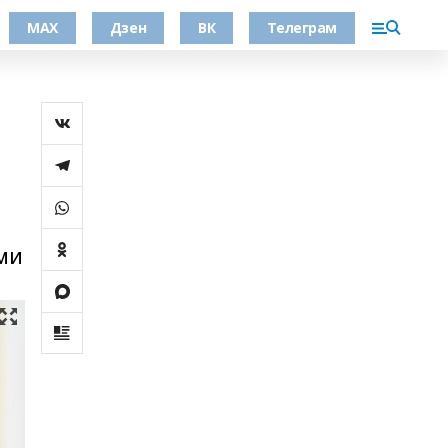
МАХ
Дзен
ВК
Телеграм
ми