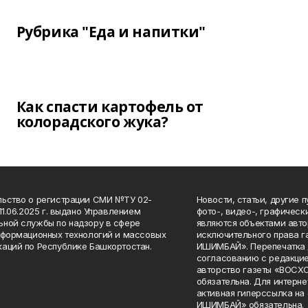
Рубрика "Еда и напитки"
Как спасти картофель от
колорадского жука?
ьство о регистрации СМИ №ТУ 02-
Новости, статьи, другие 
11.06.2025 г. выдано Управлением
фото-, видео-, графичес
ной службы по надзору в сфере
являются объектами авто
нформационных технологий и массовых
исключительного права 
аций по Республике Башкортостан.
ИШИМБАЙ». Перепечатка д
согласованию с редакцие
авторство газеты «ВОС
обязательна. Для интерн
активная гиперссылка на
ИШИМБАЙ» обязательна.