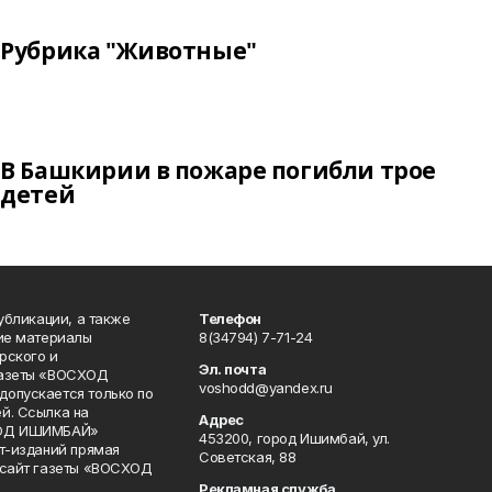
Рубрика "Животные"
В Башкирии в пожаре погибли трое
детей
публикации, а также
Телефон
кие материалы
8(34794) 7-71-24
рского и
Эл. почта
газеты «ВОСХОД
voshodd@yandex.ru
опускается только по
й. Ссылка на
Адрес
ХОД ИШИМБАЙ»
453200, город Ишимбай, ул.
ет-изданий прямая
Советская, 88
 сайт газеты «ВОСХОД
Рекламная служба