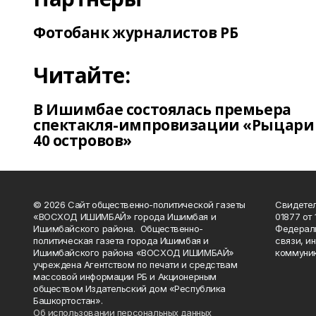
Фотобанк журналистов РБ
Читайте:
В Ишимбае состоялась премьера
спектакля-импровизации «Рыцари
40 островов»
© 2026 Сайт общественно-политической газеты
Свидетел
«ВОСХОД ИШИМБАЙ» города Ишимбая и
01877 от 
Ишимбайского района. Общественно-
Федераль
политическая газета города Ишимбая и
связи, и
Ишимбайского района «ВОСХОД ИШИМБАЙ»
коммуник
учреждена Агентством по печати и средствам
массовой информации РБ и Акционерным
обществом Издательский дом «Республика
Башкортостан».
Об использовании персональных данных