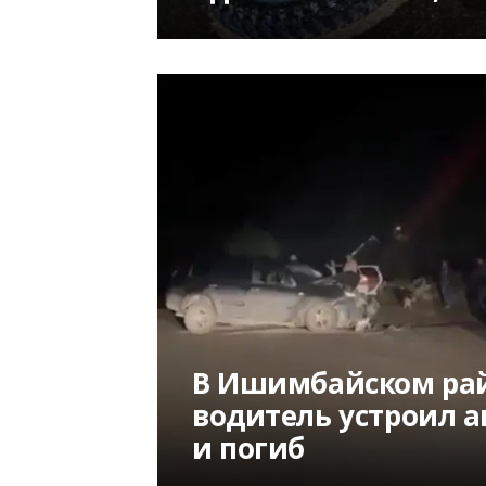
В Ишимбайском рай
водитель устроил а
и погиб