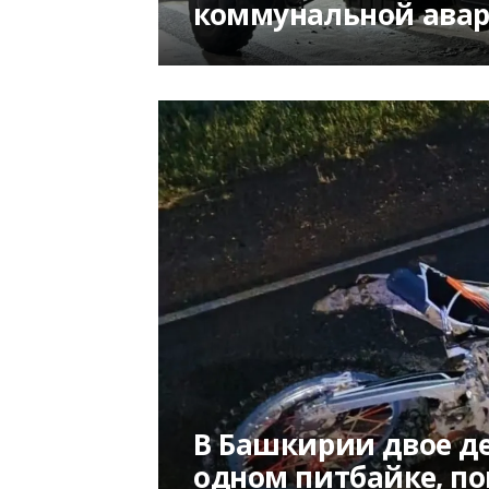
коммунальной ава
В Башкирии двое де
одном питбайке, по