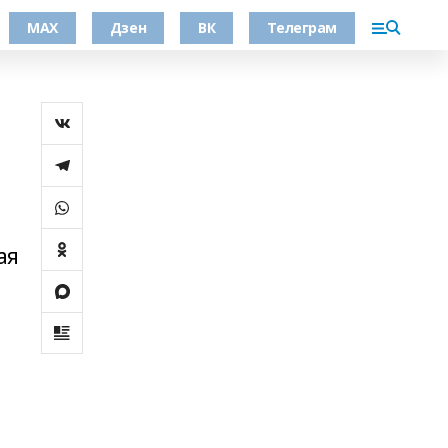
МАХ
Дзен
ВК
Телеграм
ая