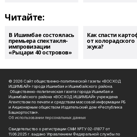
Читайте:
В Ишимбае состоялась
Как спасти карто
премьера спектакля-
от колорадского
импровизации
жука?
«Рыцари 40 островов»
© 2026 Сайт общественно-политической газеты «ВОСХОД
ИШИМБАЙ» города Ишимбая и Ишимбайского района.
Общественно-политическая газета города Ишимбая и
Ишимбайского района «ВОСХОД ИШИМБАЙ» учреждена
Агентством по печати и средствам массовой информации РБ
и Акционерным обществом Издательский дом «Республика
Башкортостан».
Об использовании персональных данных
Свидетельство о регистрации СМИ №ТУ 02-01877 от
11.06.2025 г. выдано Управлением Федеральной службы по