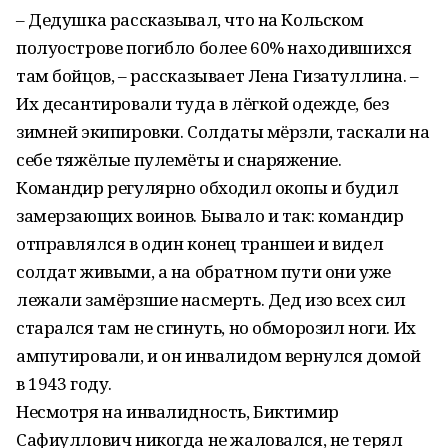
– Дедушка рассказывал, что на Кольском
полуострове погибло более 60% находившихся
там бойцов, – рассказывает Лена Гизатуллина. –
Их десантировали туда в лёгкой одежде, без
зимней экипировки. Солдаты мёрзли, таскали на
себе тяжёлые пулемёты и снаряжение.
Командир регулярно обходил окопы и будил
замерзающих воинов. Бывало и так: командир
отправлялся в один конец траншеи и видел
солдат живыми, а на обратном пути они уже
лежали замёрзшие насмерть. Дед изо всех сил
старался там не сгинуть, но обморозил ноги. Их
ампутировали, и он инвалидом вернулся домой
в 1943 году.
Несмотря на инвалидность, Биктимир
Сафиуллович никогда не жаловался, не терял