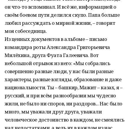
он что-то вспоминал. И всё же, информацией о
своём боевом пути делился скупо. Папа больше
любил рассуждать о мирной жизни, – говорит
моя собеседница.
Из ценных документов в альбоме – письмо
командира роты Александра Григорьевича
Милёхина, друга Фуата Галеевича. Вот
небольшой отрывок из него: «Мы собрались
совершенно разные люди, у нас были разные
характеры, разные взгляды, образование и даже
национальности. Ты – башкир, Мажит – казах, я –
русский, и при всём разнообразии мы чудесно
жили, не было ни споров, ни раздоров... Нас было
много, мы уважали друг друга, уважали
человеческое достоинство в каждом, не смеялись
над недостатками, а ведь их в каждом из нас