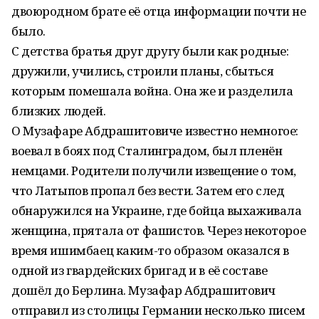
двоюродном брате её отца информации почти не
было.
С детства братья друг другу были как родные:
дружили, учились, строили планы, сбыться
которым помешала война. Она же и разделила
близких людей.
О Музафаре Абдрашитовиче известно немногое:
воевал в боях под Сталинградом, был пленён
немцами. Родители получили извещение о том,
что Латыпов пропал без вести. Затем его след
обнаружился на Украине, где бойца выхаживала
женщина, прятала от фашистов. Через некоторое
время ишимбаец каким-то образом оказался в
одной из гвардейских бригад и в её составе
дошёл до Берлина. Музафар Абдрашитович
отправил из столицы Германии несколько писем