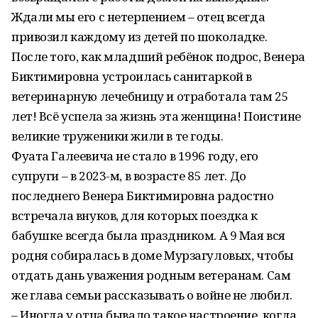
Ждали мы его с нетерпением – отец всегда
привозил каждому из детей по шоколадке.
После того, как младший ребёнок подрос, Венера
Биктимировна устроилась санитаркой в
ветеринарную лечебницу и отработала там 25
лет! Всё успела за жизнь эта женщина! Поистине
великие труженики жили в те годы.
Фуата Галеевича не стало в 1996 году, его
супруги – в 2023-м, в возрасте 85 лет. До
последнего Венера Биктимировна радостно
встречала внуков, для которых поездка к
бабушке всегда была праздником. А 9 Мая вся
родня собиралась в доме Мурзагуловых, чтобы
отдать дань уважения родным ветеранам. Сам
же глава семьи рассказывать о войне не любил.
– Иногда у отца бывало такое настроение, когда