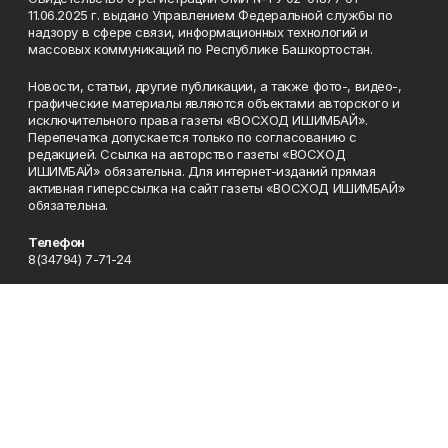
11.06.2025 г. выдано Управлением Федеральной службы по
надзору в сфере связи, информационных технологий и
массовых коммуникаций по Республике Башкортостан.
Новости, статьи, другие публикации, а также фото-, видео-,
графические материалы являются объектами авторского и
исключительного права газеты «ВОСХОД ИШИМБАЙ».
Перепечатка допускается только по согласованию с
редакцией. Ссылка на авторство газеты «ВОСХОД
ИШИМБАЙ» обязательна. Для интернет-изданий прямая
активная гиперссылка на сайт газеты «ВОСХОД ИШИМБАЙ»
обязательна.
Телефон
8(34794) 7-71-24
Эл. почта
voshodd@yandex.ru
Адрес
453200, город Ишимбай, ул. Советская, 88
Рекламная служба
8(34794) 4-11-22
Приемная
8(34794)7-71-24