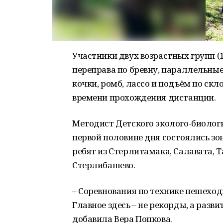
Участники двух возрастных групп (1
переправа по бревну, параллельные
кочки, ромб, лассо и подъём по ск
времени прохождения дистанции.
Методист Детского эколого-биологи
первой половине дня состоялись з
ребят из Стерлитамака, Салавата, Т
Стерлибашево.
– Соревнования по технике пешеход
Главное здесь – не рекорды, а разви
добавила Вера Попкова.