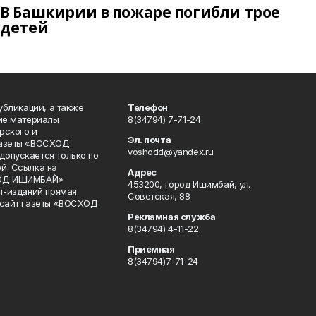
В Башкирии в пожаре погибли трое
детей
публикации, а также
Телефон
кие материалы
8(34794) 7-71-24
рского и
Эл. почта
газеты «ВОСХОД
voshodd@yandex.ru
опускается только по
й. Ссылка на
Адрес
ХОД ИШИМБАЙ»
453200, город Ишимбай, ул.
ет-изданий прямая
Советская, 88
 сайт газеты «ВОСХОД
Рекламная служба
8(34794) 4-11-22
Приемная
8(34794)7-71-24