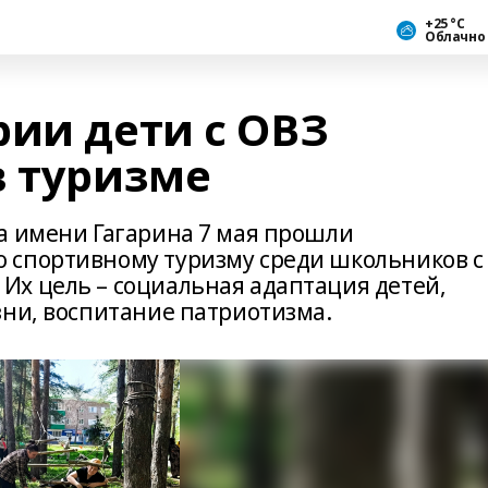
+25 °С
Облачно
рии дети с ОВЗ
в туризме
а имени Гагарина 7 мая прошли
 спортивному туризму среди школьников с
х цель – социальная адаптация детей,
зни, воспитание патриотизма.