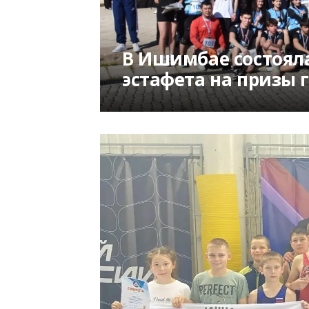
В Ишимбае состоял
эстафета на призы 