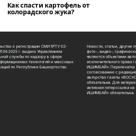
Как спасти картофель от
колорадского жука?
ьство о регистрации СМИ №ТУ 02-
Новости, статьи, другие 
11.06.2025 г. выдано Управлением
фото-, видео-, графичес
ной службы по надзору в сфере
являются объектами авто
нформационных технологий и массовых
исключительного права 
аций по Республике Башкортостан.
ИШИМБАЙ». Перепечатка д
согласованию с редакцие
авторство газеты «ВОС
обязательна. Для интерн
активная гиперссылка на
ИШИМБАЙ» обязательна.