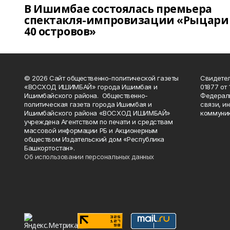
В Ишимбае состоялась премьера
спектакля-импровизации «Рыцари
40 островов»
© 2026 Сайт общественно-политической газеты
Свидетел
«ВОСХОД ИШИМБАЙ» города Ишимбая и
01877 от 
Ишимбайского района. Общественно-
Федераль
политическая газета города Ишимбая и
связи, и
Ишимбайского района «ВОСХОД ИШИМБАЙ»
коммуник
учреждена Агентством по печати и средствам
массовой информации РБ и Акционерным
обществом Издательский дом «Республика
Башкортостан».
Об использовании персональных данных