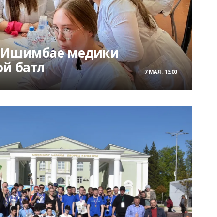
и Ишимбае медики
ой батл
7 МАЯ , 13:00