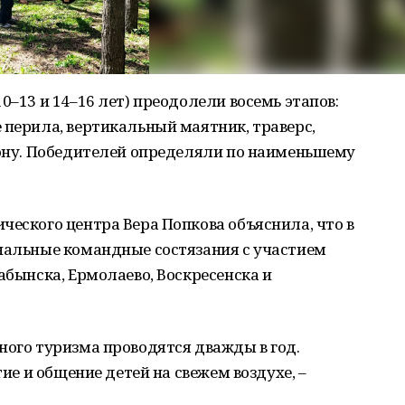
0–13 и 14–16 лет) преодолели восемь этапов:
 перила, вертикальный маятник, траверс,
лону. Победителей определяли по наименьшему
ческого центра Вера Попкова объяснила, что в
ональные командные состязания с участием
абынска, Ермолаево, Воскресенска и
ного туризма проводятся дважды в год.
тие и общение детей на свежем воздухе, –