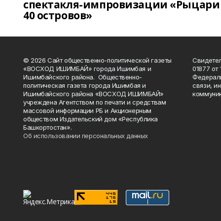
спектакля-импровизации «Рыцари
40 островов»
© 2026 Сайт общественно-политической газеты
Свидетел
«ВОСХОД ИШИМБАЙ» города Ишимбая и
01877 от 
Ишимбайского района. Общественно-
Федераль
политическая газета города Ишимбая и
связи, и
Ишимбайского района «ВОСХОД ИШИМБАЙ»
коммуник
учреждена Агентством по печати и средствам
массовой информации РБ и Акционерным
обществом Издательский дом «Республика
Башкортостан».
Об использовании персональных данных