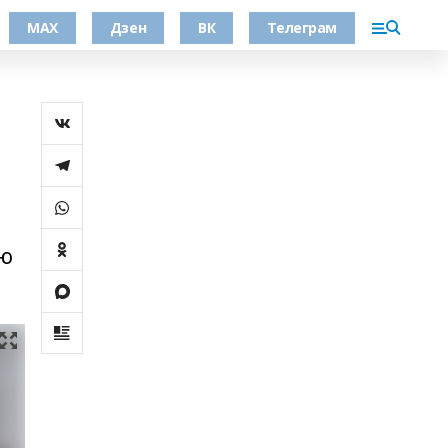
МАХ
Дзен
ВК
Телеграм
ию