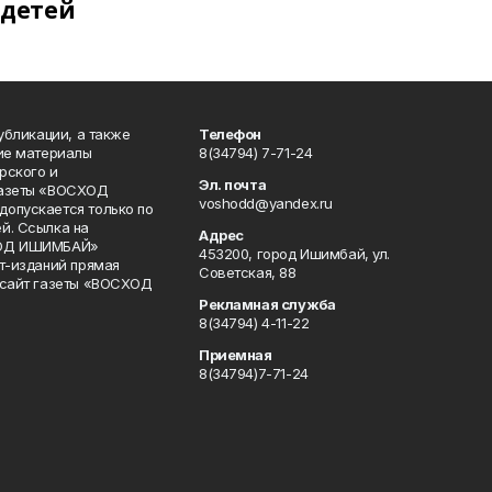
детей
публикации, а также
Телефон
кие материалы
8(34794) 7-71-24
рского и
Эл. почта
газеты «ВОСХОД
voshodd@yandex.ru
опускается только по
й. Ссылка на
Адрес
ХОД ИШИМБАЙ»
453200, город Ишимбай, ул.
ет-изданий прямая
Советская, 88
 сайт газеты «ВОСХОД
Рекламная служба
8(34794) 4-11-22
Приемная
8(34794)7-71-24