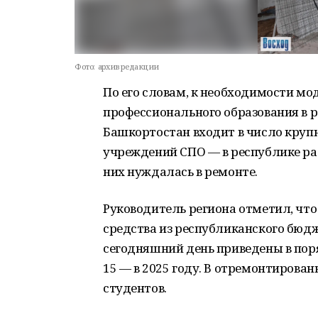
Фото:
архив редакции
По его словам, к необходимости м
профессионального образования в р
Башкортостан входит в число круп
учреждений СПО — в республике раб
них нуждалась в ремонте.
Руководитель региона отметил, чт
средства из республиканского бюд
сегодняшний день приведены в поря
15 — в 2025 году. В отремонтирова
студентов.