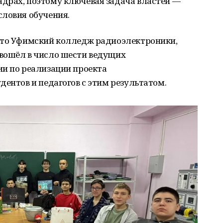
драх, поэтому ключевая задача властей —
словия обучения.
что Уфимский колледж радиоэлектроники,
вошёл в число шести ведущих
ии по реализации проекта
дентов и педагогов с этим результатом.