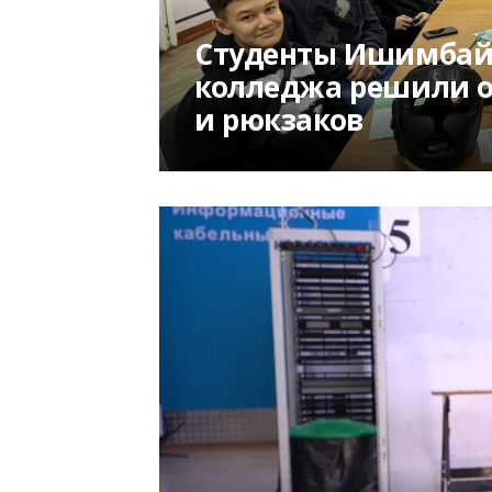
Студенты Ишимбайс
колледжа решили о
и рюкзаков