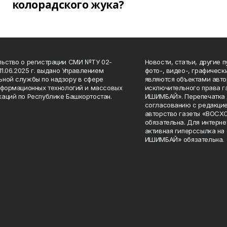
колорадского жука?
ьство о регистрации СМИ №ТУ 02-
Новости, статьи, другие 
11.06.2025 г. выдано Управлением
фото-, видео-, графичес
ной службы по надзору в сфере
являются объектами авто
нформационных технологий и массовых
исключительного права 
аций по Республике Башкортостан.
ИШИМБАЙ». Перепечатка д
согласованию с редакцие
авторство газеты «ВОС
обязательна. Для интерн
активная гиперссылка на
ИШИМБАЙ» обязательна.