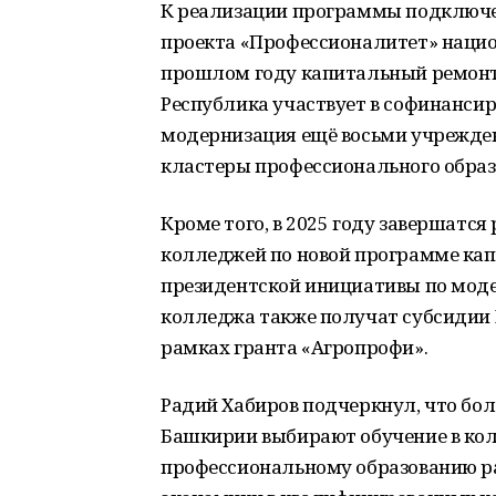
К реализации программы подключе
проекта «Профессионалитет» нацио
прошлом году капитальный ремонт
Республика участвует в софинансир
модернизация ещё восьми учрежден
кластеры профессионального образ
Кроме того, в 2025 году завершатс
колледжей по новой программе кап
президентской инициативы по моде
колледжа также получат субсидии М
рамках гранта «Агропрофи».
Радий Хабиров подчеркнул, что бол
Башкирии выбирают обучение в колл
профессиональному образованию р