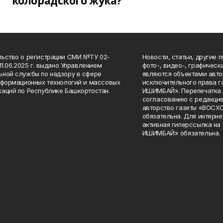
колорадского жука?
ьство о регистрации СМИ №ТУ 02-
Новости, статьи, другие 
11.06.2025 г. выдано Управлением
фото-, видео-, графичес
ной службы по надзору в сфере
являются объектами авто
нформационных технологий и массовых
исключительного права 
аций по Республике Башкортостан.
ИШИМБАЙ». Перепечатка д
согласованию с редакцие
авторство газеты «ВОС
обязательна. Для интерн
активная гиперссылка на
ИШИМБАЙ» обязательна.