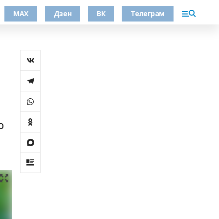
МАХ
Дзен
ВК
Телеграм
о