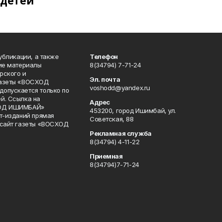
детей
публикации, а также
Телефон
кие материалы
8(34794) 7-71-24
рского и
Эл. почта
газеты «ВОСХОД
voshodd@yandex.ru
опускается только по
й. Ссылка на
Адрес
ХОД ИШИМБАЙ»
453200, город Ишимбай, ул.
ет-изданий прямая
Советская, 88
 сайт газеты «ВОСХОД
Рекламная служба
8(34794) 4-11-22
Приемная
8(34794)7-71-24