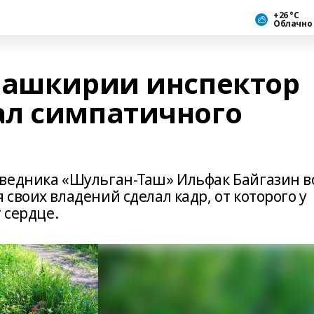
+26 °С
Облачно
Башкирии инспектор
ал симпатичного
ведника «Шульган-Таш» Ильфак Байгазин в
своих владений сделал кадр, от которого у
 сердце.