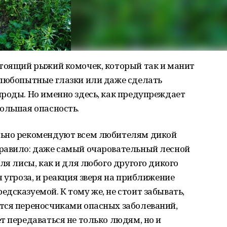
стоящий рыжий комочек, который так и манит
 любопытные глазки или даже сделать
роды. Но именно здесь, как предупреждает
ольшая опасность.
льно рекомендуют всем любителям дикой
равило: даже самый очаровательный лесной
ля лисы, как и для любого другого дикого
 угроза, и реакция зверя на приближение
дсказуемой. К тому же, не стоит забывать,
тся переносчиками опасных заболеваний,
т передаваться не только людям, но и