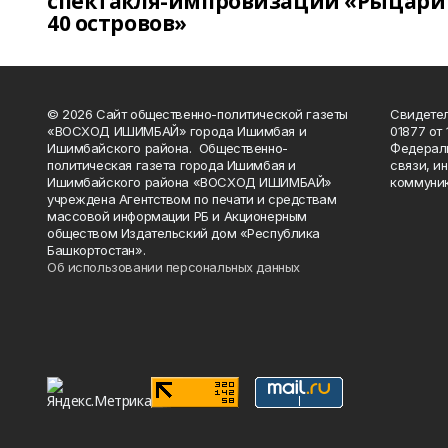
спектакля-импровизации «Рыцари
40 островов»
© 2026 Сайт общественно-политической газеты
Свидетел
«ВОСХОД ИШИМБАЙ» города Ишимбая и
01877 от 
Ишимбайского района. Общественно-
Федераль
политическая газета города Ишимбая и
связи, и
Ишимбайского района «ВОСХОД ИШИМБАЙ»
коммуник
учреждена Агентством по печати и средствам
массовой информации РБ и Акционерным
обществом Издательский дом «Республика
Башкортостан».
Об использовании персональных данных