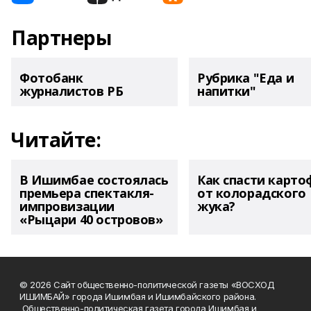
Партнеры
Фотобанк
Рубрика "Еда и
журналистов РБ
напитки"
Читайте:
В Ишимбае состоялась
Как спасти карто
премьера спектакля-
от колорадского
импровизации
жука?
«Рыцари 40 островов»
© 2026 Сайт общественно-политической газеты «ВОСХОД
ИШИМБАЙ» города Ишимбая и Ишимбайского района.
Общественно-политическая газета города Ишимбая и